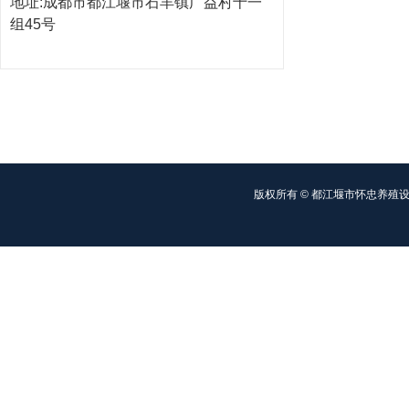
地址:成都市都江堰市石羊镇广益村十一
组45号
版权所有 © 都江堰市怀忠养殖设