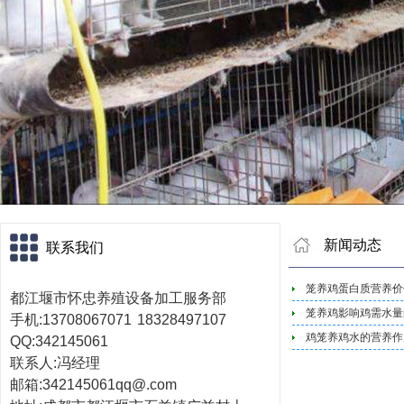
新闻动态
联系我们
笼养鸡蛋白质营养价
都江堰市怀忠养殖设备
加工服务部
笼养鸡影响鸡需水量
手机:13708067071
18328497107
鸡笼养鸡水的营养作
QQ:342145061
联系人:冯经理
邮箱:342145061qq@.com