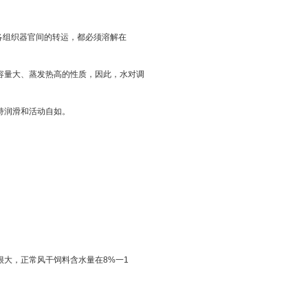
各组织器官间的转运，都必须溶解在
容量大、蒸发热高的性质，因此，水对调
持润滑和活动自如。
大，正常风干饲料含水量在8%一1
。