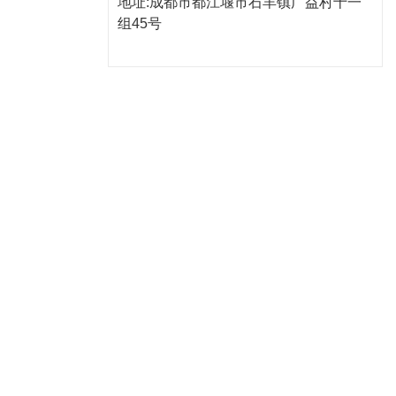
地址:成都市都江堰市石羊镇广益村十一
组45号