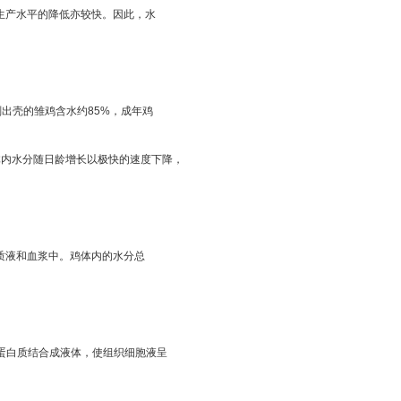
生产水平的降低亦较快。因此，水
出壳的雏鸡含水约85%，成年鸡
体内水分随日龄增长以极快的速度下降，
质液和血浆中。鸡体内的水分总
与蛋白质结合成液体，使组织细胞液呈