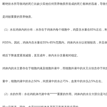
断绝饮水所导致鸡的死亡比缺少其他任何营养物质所造成的死亡都来的迅速，导致
是鸡较重要的营养物质。
（1）水在鸡体内的分布：水存在于鸡体内每个细胞中，鸡蛋含水量在65%左右，刚
约55%。因此，鸡体内含水量在55%-85%范围内。鸡体内水分以初雏较高，并且
稍后下降速度逐渐减慢，直至成年，体内水分含量相对稳定。
鸡体内的水主要存在于细胞内液及细胞外液中，而细胞外液中的水又分别含存于间
量中，细胞内液中的水占50%，间质液中的水占巧%，血浆中的水仅占5%左右。
（2）水的作用：水在鸡机体代谢中有******重要的作用。鸡体内的水分大部分是