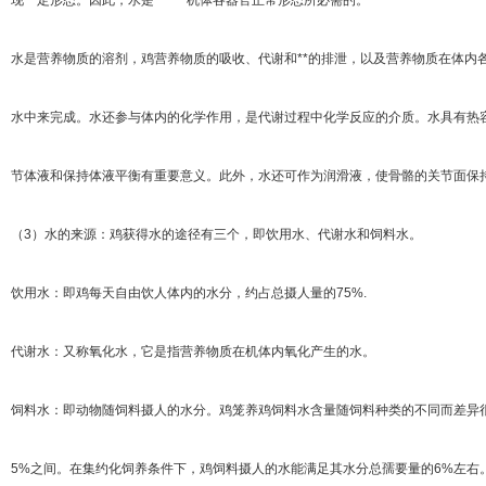
现一定形态。因此，水是******机体各器官正常形态所必需的。
水是营养物质的溶剂，鸡营养物质的吸收、代谢和**的排泄，以及营养物质在体内
水中来完成。水还参与体内的化学作用，是代谢过程中化学反应的介质。水具有热
节体液和保持体液平衡有重要意义。此外，水还可作为润滑液，使骨骼的关节面保
（3）水的来源：鸡获得水的途径有三个，即饮用水、代谢水和饲料水。
饮用水：即鸡每天自由饮人体内的水分，约占总摄人量的75%.
代谢水：又称氧化水，它是指营养物质在机体内氧化产生的水。
饲料水：即动物随饲料摄人的水分。鸡笼养鸡饲料水含量随饲料种类的不同而差异很
5%之间。在集约化饲养条件下，鸡饲料摄人的水能满足其水分总孺要量的6%左右