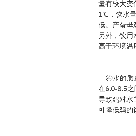
量有较大变
1℃，饮水
低。产蛋母
另外，饮用
高于环境温
④水的质量
在6.0-8
导致鸡对水
可降低鸡的