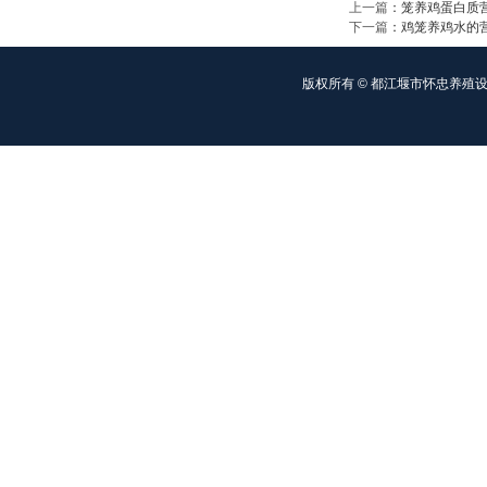
上一篇
：
笼养鸡蛋白质
下一篇
：
鸡笼养鸡水的
版权所有 © 都江堰市怀忠养殖设